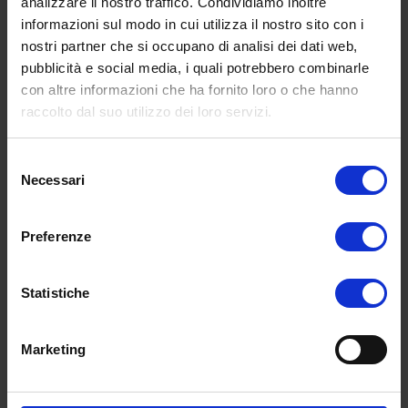
analizzare il nostro traffico. Condividiamo inoltre
informazioni sul modo in cui utilizza il nostro sito con i
Statistiche (4)
nostri partner che si occupano di analisi dei dati web,
pubblicità e social media, i quali potrebbero combinarle
I cookie statistici aiutano i proprietari del sito web a
con altre informazioni che ha fornito loro o che hanno
capire come i visitatori interagiscono con i siti
raccolto dal suo utilizzo dei loro servizi.
raccogliendo e trasmettendo informazioni in forma
anonima.
Selezione
Durata
Necessari
del
massima
consenso
Nome
Fornitore
Scopo
di
Preferenze
archiviazi
_ga
Google
Registra un ID
2 anni
Statistiche
univoco utilizzato
per generare dati
statistici su come il
Marketing
visitatore utilizza il
sito internet.