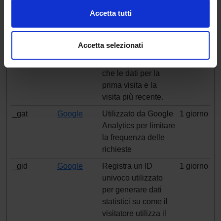
_ga_#
Google
Utilizzato da Google
2 anni
Accetta tutti
Analytics per
raccogliere dati sul
numero di volte che
Accetta selezionati
un utente ha visitato
il sito internet, oltre
che le dati per la
prima visita e la
visita più recente.
_gat
Google
Utilizzato da Google
1 giorno
Analytics per limitare
la frequenza delle
richieste
_gid
Google
Registra un ID
1 giorno
univoco utilizzato
per generare dati
statistici su come il
visitatore utilizza il