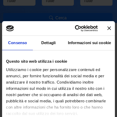
Cerca
Il cambiogomme in 3 passi su
Quattrogomme.net
Consenso
Dettagli
Informazioni sui cookie
Questo sito web utilizza i cookie
Utilizziamo i cookie per personalizzare contenuti ed
annunci, per fornire funzionalità dei social media e per
Riparti
Installa
Scegli
analizzare il nostro traffico. Condividiamo inoltre
informazioni sul modo in cui utilizza il nostro sito con i
Paga sul sito
Seleziona la
Scegli i tuoi
nostri partner che si occupano di analisi dei dati web,
oppure al
data per il
pneumatici tra
pubblicità e social media, i quali potrebbero combinarle
centro di
montaggio
migliaia di
con altre informazioni che ha fornito loro o che hanno
montaggio e
presso uno dei
referenze a
raccolto dal suo utilizzo dei loro servizi.
riparti in un
nostri centri
magazzino.