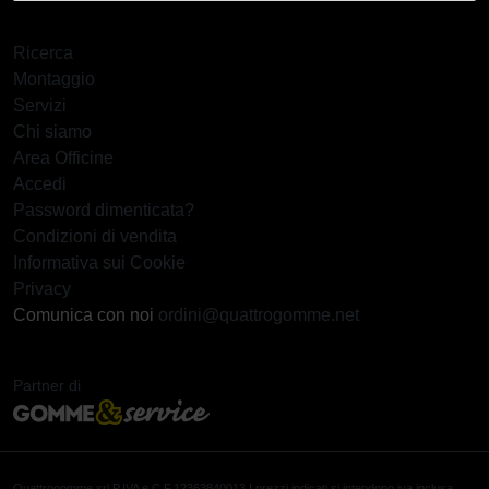
Ricerca
Montaggio
Servizi
Chi siamo
Area Officine
Accedi
Password dimenticata?
Condizioni di vendita
Informativa sui Cookie
Privacy
Comunica con noi
ordini@quattrogomme.net
Partner di
Quattrogomme srl
P.IVA e C.F.12363840013 I prezzi indicati si intendono iva inclusa,