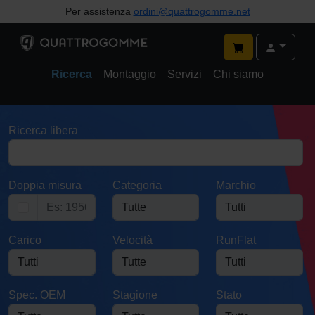
Per assistenza
ordini@quattrogomme.net
Ricerca
Montaggio
Servizi
Chi siamo
Ricerca libera
Doppia misura
Categoria
Marchio
Carico
Velocità
RunFlat
Spec. OEM
Stagione
Stato